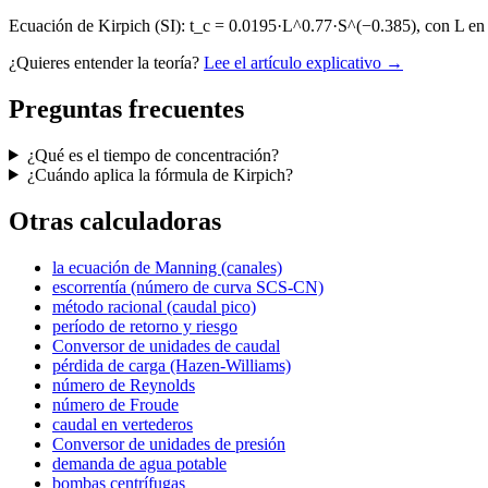
Ecuación de Kirpich (SI): t_c = 0.0195·L^0.77·S^(−0.385), con L en
¿Quieres entender la teoría?
Lee el artículo explicativo →
Preguntas frecuentes
¿Qué es el tiempo de concentración?
¿Cuándo aplica la fórmula de Kirpich?
Otras calculadoras
la ecuación de Manning (canales)
escorrentía (número de curva SCS-CN)
método racional (caudal pico)
período de retorno y riesgo
Conversor de unidades de caudal
pérdida de carga (Hazen-Williams)
número de Reynolds
número de Froude
caudal en vertederos
Conversor de unidades de presión
demanda de agua potable
bombas centrífugas