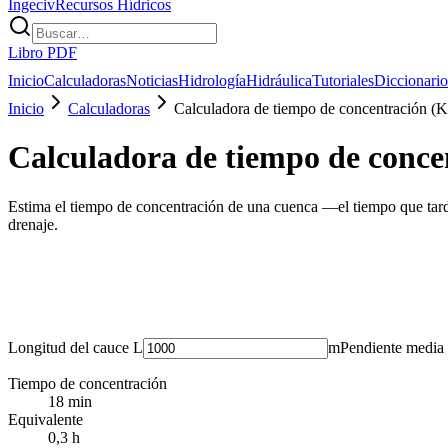
Ingeciv
Recursos Hídricos
Libro PDF
Inicio
Calculadoras
Noticias
Hidrología
Hidráulica
Tutoriales
Diccionario
Inicio
Calculadoras
Calculadora de tiempo de concentración (K
Calculadora de tiempo de conce
Estima el tiempo de concentración de una cuenca —el tiempo que tarda
drenaje.
Longitud del cauce L
m
Pendiente media
Tiempo de concentración
18 min
Equivalente
0,3 h