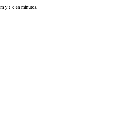
 m y t_c en minutos.