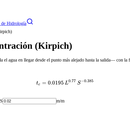
 de Hidrología
irpich)
ntración (Kirpich)
 el agua en llegar desde el punto más alejado hasta la salida— con la
0.77
−
0.385
=
0.0195
t
L
S
c
 S
m/m